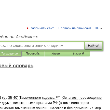
Запомнить сайт
Словарь на свой сайт
RU
едии на Академике
Найти!
Толкования
Переводы
Книги
Игры ⚽
овый словарь
6
(
ст
.
35
-
40
)
Таможенного
кодекса
РФ
.
Означает
перемещение
у
двумя
таможенными
органами
РФ
(
в
том
числе
через
взимания
таможенных
пошлин
,
налогов
и
без
применения
мер