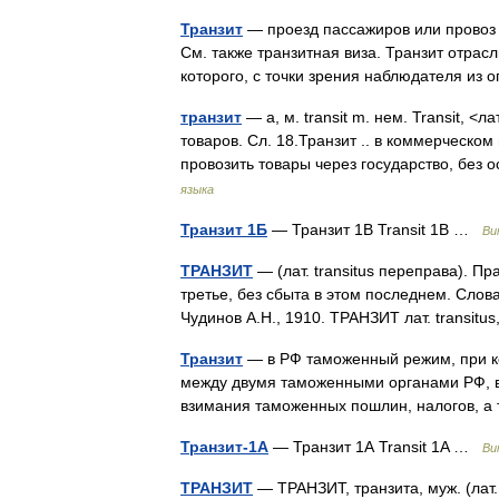
Транзит
— проезд пассажиров или провоз 
См. также транзитная виза. Транзит отрас
которого, с точки зрения наблюдателя и
транзит
— а, м. transit m. нем. Transit, <
товаров. Сл. 18.Транзит .. в коммерческо
провозить товары через государство, без
языка
Транзит 1Б
— Транзит 1B Transit 1B …
Ви
ТРАНЗИТ
— (лат. transitus переправа). Пр
третье, без сбыта в этом последнем. Слов
Чудинов А.Н., 1910. ТРАНЗИТ лат. transitu
Транзит
— в РФ таможенный режим, при 
между двумя таможенными органами РФ, в 
взимания таможенных пошлин, налогов, 
Транзит-1A
— Транзит 1А Transit 1A …
Ви
ТРАНЗИТ
— ТРАНЗИТ, транзита, муж. (лат. 