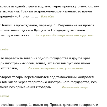
грузов из одной страны в другую через промежуточную страну.
ль экономики. Транзит астрономическое явление, во время
з определённой точки,… …
Википедия
лат. transitus прохождение, переход. 1. Разрешение на провоз
м штиле значит данное Купцам от Государя дозволение
 осмотру в таможнях …
Исторический словарь галлицизмов русского
кипедия
аво перевозить товар из одного государства в другое чрез
арь иностранных слов, вошедших в состав русского языка.
s, от transire,… …
Словарь иностранных слов русского языка
котором товары перемещаются под таможенным контролем
том числе через территорию иностранного государства, без
а также без применения к товарам… …
Финансовый словарь
кипедия
transitus проход). 1. только ед. Провоз, движение товаров или