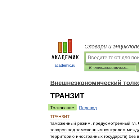
Словари и энциклоп
academic.ru
Внешнеэкономический толковый словарь
Внешнеэкономический толк
ТРАНЗИТ
Толкование
Перевод
ТРАНЗИТ
таможенный
режим
,
предусмотренный
гл
.
товаров
под
таможенным
контролем
межд
территорию
иностранных
государств
)
без