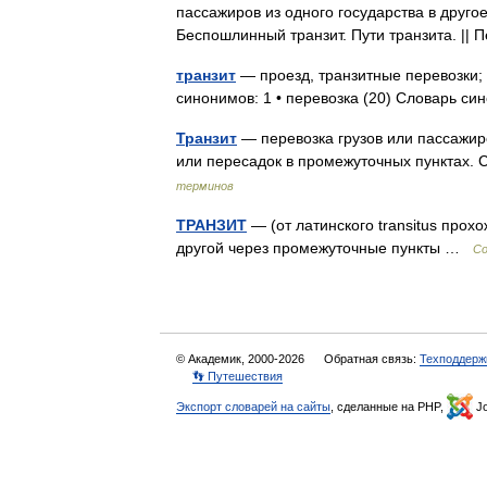
пассажиров из одного государства в друго
Беспошлинный транзит. Пути транзита. ||
транзит
— проезд, транзитные перевозки; 
синонимов: 1 • перевозка (20) Словарь с
Транзит
— перевозка грузов или пассажир
или пересадок в промежуточных пунктах.
терминов
ТРАНЗИТ
— (от латинского transitus прохо
другой через промежуточные пункты …
Со
© Академик, 2000-2026
Обратная связь:
Техподдерж
👣 Путешествия
Экспорт словарей на сайты
, сделанные на PHP,
Jo