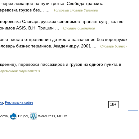
е через лежащее на пути третье. Свобода транзита.
 Перевозка грузов без… …
Толковый словарь Ушакова
перевозка Словарь русских синонимов. транзит сущ., кол во
инонимов ASIS. В.Н. Тришин …
Словарь синонимов
ов от места отправления до места назначения без перегрузок
 Словарь бизнес терминов. Академик.ру. 2001 …
Словарь бизнес-
ждение), перевозки пассажиров и грузов из одного пункта в
временная энциклопедия
ка
,
Реклама на сайте
18+
omla,
Drupal,
WordPress, MODx.