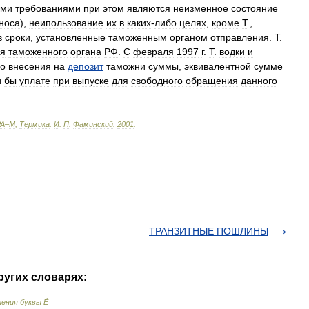
ыми
требованиями
при
этом
являются
неизменное
состояние
носа
),
неипользование
их
в
каких
-
либо
целях
,
кроме
Т
.,
в
сроки
,
установленные
таможенным
органом
отправления
.
Т
.
я
таможенного
органа
РФ
.
С
февраля
1997
г
.
Т
.
водки
и
го
внесения
на
депозит
таможни
суммы
,
эквивалентной
сумме
и
бы
уплате
при
выпуске
для
свободного
обращения
данного
А
–
М
,
Термика
.
И
.
П
.
Фаминский
.
2001
.
ТРАНЗИТНЫЕ ПОШЛИНЫ
ругих словарях:
ения буквы Ё