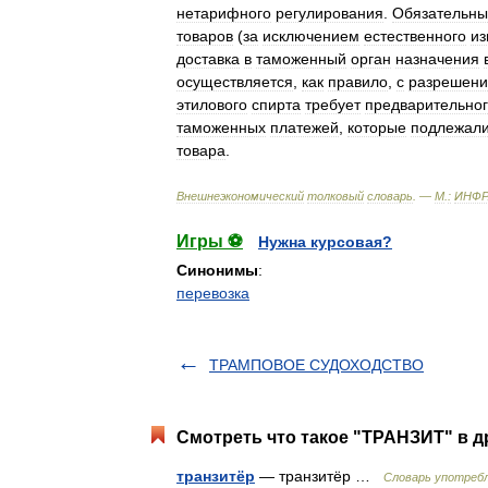
нетарифного
регулирования
.
Обязательн
товаров
(
за
исключением
естественного
из
доставка
в
таможенный
орган
назначения
осуществляется
,
как
правило
,
с
разрешени
этилового
спирта
требует
предварительно
таможенных
платежей
,
которые
подлежал
товара
.
Внешнеэкономический
толковый
словарь
. —
М
.
:
ИНФР
Игры ⚽
Нужна курсовая?
Синонимы
:
перевозка
ТРАМПОВОЕ СУДОХОДСТВО
Смотреть что такое "ТРАНЗИТ" в д
транзитёр
— транзитёр …
Словарь употребл